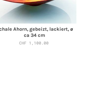
chale Ahorn, gebeizt, lackiert, ø
ca 34 cm
CHF 1,100.00