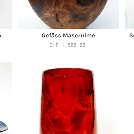
.
Gefäss Maserulme
S
CHF 1,500.00